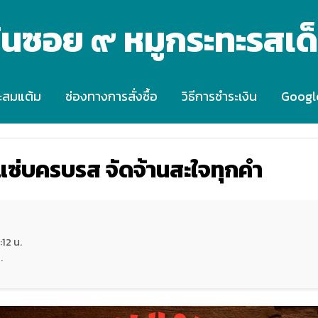
้นซอย ๙ หมูกระทะรสเด
ะสมแต้ม
ช่องทางการสั่งซื้อ
วิธีการชำระเงิน
Googl
นูแซ่บครบรส จัดจ้านสะใจทุกคำ
12 น.
.