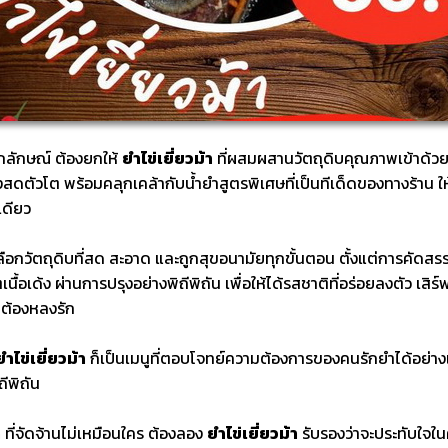
อกลักษณ์ ต้องยกให้
ยำไข่เยี่ยวม้า
ที่ผสมผสานวัตถุดิบคุณภาพเข้าด้วยกัน
กุ้งสดตัวโต พร้อมคลุกเคล้ากับน้ำยำสูตรพิเศษที่เป็นทีเด็ดของทางร้าน 
เดียว
ือกวัตถุดิบที่สด สะอาด และถูกสุขอนามัยทุกขั้นตอน ตั้งแต่การคัดสรร ไข
ตเนื้อเด้ง ผ่านการปรุงอย่างพิถีพิถัน เพื่อให้ได้รสชาติที่อร่อยลงตัว เส
ต้องหลงรัก
ยำไข่เยี่ยวม้า
ก็เป็นเมนูที่ตอบโจทย์ความต้องการของคนรักยำได้อย่างแ
ถีพิถัน
ด
ที่จัดจ้านไม่เหมือนใคร ต้องลอง
ยำไข่เยี่ยวม้า
รับรองว่าจะประทับใจใน