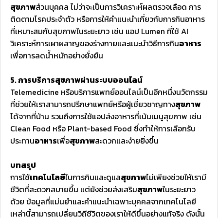
สุขภาพ
ส่วนบุคคล ไม่ว่าจะเป็นการวิเคราะห์ผลตรวจเลือด การ
ติดตามโรคประจำตัว หรือการให้คำแนะนำเกี่ยวกับการกินอาหาร
ที่เหมาะสมกับสุขภาพในระยะยาว เช่น แอป Lumen ที่ใช้ AI
วิเคราะห์การเผาผลาญของร่างกายและแนะนำวิธีการกิน
อาหาร
เพื่อการลดน้ำหนักอย่างยั่งยืน
5. การบริการสุขภาพผ่านระบบออนไลน์
Telemedicine หรือบริการแพทย์ออนไลน์เป็นอีกหนึ่งนวัตกรรม
ที่ช่วยให้เราสามารถปรึกษาแพทย์หรือผู้เชี่ยวชาญทาง
สุขภาพ
ได้จากที่บ้าน รวมถึงการใช้แอปส่งอาหารที่เน้นเมนูสุขภาพ เช่น
Clean Food หรือ Plant-based Food ซึ่งทำให้การเลือกรับ
ประทาน
อาหาร
เพื่อ
สุขภาพ
สะดวกและง่ายยิ่งขึ้น
บทสรุป
การใช้
เทคโนโลยี
ในการกินและดูแล
สุขภาพ
ไม่เพียงช่วยให้เรามี
ชีวิตที่สะดวกสบายขึ้น แต่ยังช่วยส่งเสริม
สุขภาพ
ในระยะยาว
ด้วย ข้อมูลที่แม่นยำและคำแนะนำเฉพาะบุคคลจากเทคโนโลยี
เหล่านี้สามารถเปลี่ยนวิถีชีวิตของเราให้ดีขึ้นอย่างแท้จริง ดังนั้น