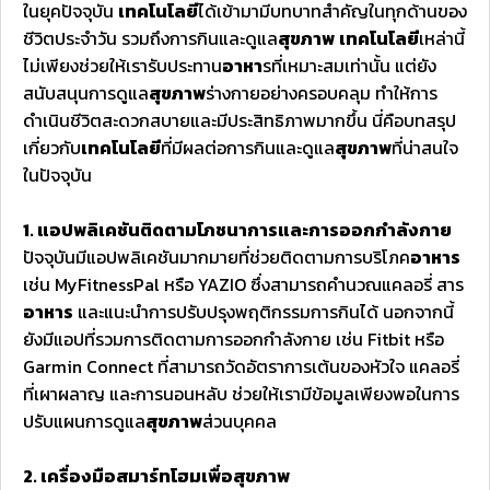
ในยุคปัจจุบัน
เทคโนโลยี
ได้เข้ามามีบทบาทสำคัญในทุกด้านของ
ชีวิตประจำวัน รวมถึงการกินและดูแล
สุขภาพ
เทคโนโลยี
เหล่านี้
ไม่เพียงช่วยให้เรารับประทาน
อาหา
รที่เหมาะสมเท่านั้น แต่ยัง
สนับสนุนการดูแล
สุขภาพ
ร่างกายอย่างครอบคลุม ทำให้การ
ดำเนินชีวิตสะดวกสบายและมีประสิทธิภาพมากขึ้น นี่คือบทสรุป
เกี่ยวกับ
เทคโนโลยี
ที่มีผลต่อการกินและดูแล
สุขภาพ
ที่น่าสนใจ
ในปัจจุบัน
1. แอปพลิเคชันติดตามโภชนาการและการออกกำลังกาย
ปัจจุบันมีแอปพลิเคชันมากมายที่ช่วยติดตามการบริโภค
อาหาร
เช่น MyFitnessPal หรือ YAZIO ซึ่งสามารถคำนวณแคลอรี่ สาร
อาหาร
และแนะนำการปรับปรุงพฤติกรรมการกินได้ นอกจากนี้
ยังมีแอปที่รวมการติดตามการออกกำลังกาย เช่น Fitbit หรือ
Garmin Connect ที่สามารถวัดอัตราการเต้นของหัวใจ แคลอรี่
ที่เผาผลาญ และการนอนหลับ ช่วยให้เรามีข้อมูลเพียงพอในการ
ปรับแผนการดูแล
สุขภาพ
ส่วนบุคคล
2. เครื่องมือสมาร์ทโฮมเพื่อสุขภาพ