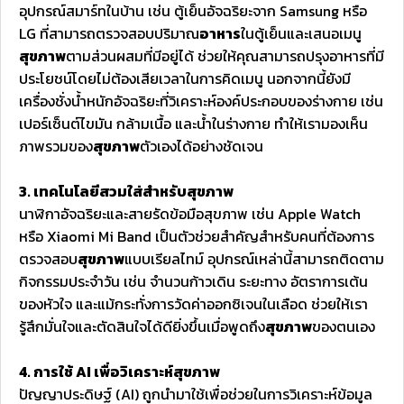
อุปกรณ์สมาร์ทในบ้าน เช่น ตู้เย็นอัจฉริยะจาก Samsung หรือ
LG ที่สามารถตรวจสอบปริมาณ
อาหาร
ในตู้เย็นและเสนอเมนู
สุขภาพ
ตามส่วนผสมที่มีอยู่ได้ ช่วยให้คุณสามารถปรุงอาหารที่มี
ประโยชน์โดยไม่ต้องเสียเวลาในการคิดเมนู นอกจากนี้ยังมี
เครื่องชั่งน้ำหนักอัจฉริยะที่วิเคราะห์องค์ประกอบของร่างกาย เช่น
เปอร์เซ็นต์ไขมัน กล้ามเนื้อ และน้ำในร่างกาย ทำให้เรามองเห็น
ภาพรวมของ
สุขภาพ
ตัวเองได้อย่างชัดเจน
3. เทคโนโลยีสวมใส่สำหรับสุขภาพ
นาฬิกาอัจฉริยะและสายรัดข้อมือสุขภาพ เช่น Apple Watch
หรือ Xiaomi Mi Band เป็นตัวช่วยสำคัญสำหรับคนที่ต้องการ
ตรวจสอบ
สุขภาพ
แบบเรียลไทม์ อุปกรณ์เหล่านี้สามารถติดตาม
กิจกรรมประจำวัน เช่น จำนวนก้าวเดิน ระยะทาง อัตราการเต้น
ของหัวใจ และแม้กระทั่งการวัดค่าออกซิเจนในเลือด ช่วยให้เรา
รู้สึกมั่นใจและตัดสินใจได้ดียิ่งขึ้นเมื่อพูดถึง
สุขภาพ
ของตนเอง
4. การใช้ AI เพื่อวิเคราะห์สุขภาพ
ปัญญาประดิษฐ์ (AI) ถูกนำมาใช้เพื่อช่วยในการวิเคราะห์ข้อมูล