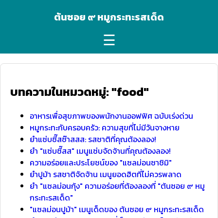
ต้นซอย ๙ หมูกระทะรสเด็ด
☰
บทความในหมวดหมู่: "food"
อาหารเพื่อสุขภาพของพนักงานออฟฟิศ ฉบับเร่งด่วน
หมูกระทะกับครอบครัว: ความสุขที่ไม่มีวันจางหาย
ยำแซ่บซี๊สซ๊าสสส: รสชาติที่คุณต้องลอง!
ยำ "แซ่บซี๊สส" เมนูแซ่บจัดจ้านที่คุณต้องลอง!
ความอร่อยและประโยชน์ของ "แซลม่อนซาชิมิ"
ยำปูม้า รสชาติจัดจ้าน เมนูยอดฮิตที่ไม่ควรพลาด
ยำ "แซลม่อนกุ้ง" ความอร่อยที่ต้องลองที่ "ต้นซอย ๙ หมู
กระทะรสเด็ด"
"แซลม่อนปูม้า" เมนูเด็ดของ ต้นซอย ๙ หมูกระทะรสเด็ด