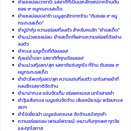
ยำแซลม่อนวาซาบิ: รสชาติที่เป็นเอกลักษณ์จากร้านต้น
ซอย ๙ หมูกระทะรสเด็ด
ยำแซลม่อนปลาร้า เมนูสุดฮิตจากร้าน "ต้นซอย ๙ หมู
กระทะรสเด็ด"
ยำปูม้ากุ้ง ความอร่อยที่ลงตัว สำหรับคนรัก "ยำรสเด็ด"
ยำมะม่วงแซลม่อน: ยำรสเด็ดที่ผสานความอร่อยได้อย่าง
ลงตัว
ยำทะเล เมนูเด็ดที่ต้องลอง!
กุ้งแช่น้ำปลา รสชาติที่คุณต้องลอง!
ยำมะม่วงกุ้งสด/สุก รสชาติแซ่บถูกใจ ที่ร้าน ต้นซอย ๙
หมูกระทะรสเด็ด
ยำข้าวโพดกุ้งสด/สุก ความแซ่บที่ลงตัว เอาใจสายยำที่
หลงรักรสชาติจัดจ้าน
ยำมาม่าทะเล แซ่บจัดเต็ม อร่อยครบรส เอาใจสายยำ
ยำวุ้นเส้นทะเล เมนูแซ่บจัดจ้าน เส้นเหนียวนุ่ม พร้อมทะเล
สดๆ
ยำไข่เยี่ยวม้า เมนูแซ่บครบรส จัดจ้านสะใจทุกคำ
ความอร่อยของ เฟรนช์ฟรายน์: เหมาะกับทุกเพศ ทุกวัย
และทุกโอกาส