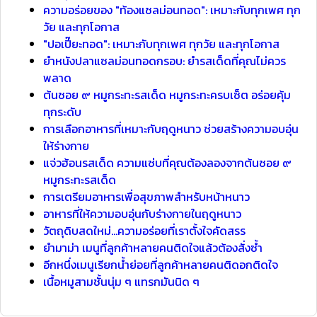
ความอร่อยของ "ท้องแซลม่อนทอด": เหมาะกับทุกเพศ ทุก
วัย และทุกโอกาส
"ปอเปี๊ยะทอด": เหมาะกับทุกเพศ ทุกวัย และทุกโอกาส
ยำหนังปลาแซลม่อนทอดกรอบ: ยำรสเด็ดที่คุณไม่ควร
พลาด
ต้นซอย ๙ หมูกระทะรสเด็ด หมูกระทะครบเซ็ต อร่อยคุ้ม
ทุกระดับ
การเลือกอาหารที่เหมาะกับฤดูหนาว ช่วยสร้างความอบอุ่น
ให้ร่างกาย
แจ่วฮ้อนรสเด็ด ความแซ่บที่คุณต้องลองจากต้นซอย ๙
หมูกระทะรสเด็ด
การเตรียมอาหารเพื่อสุขภาพสำหรับหน้าหนาว
อาหารที่ให้ความอบอุ่นกับร่างกายในฤดูหนาว
วัตถุดิบสดใหม่...ความอร่อยที่เราตั้งใจคัดสรร
ยำมาม่า เมนูที่ลูกค้าหลายคนติดใจแล้วต้องสั่งซ้ำ
อีกหนึ่งเมนูเรียกน้ำย่อยที่ลูกค้าหลายคนติดอกติดใจ
เนื้อหมูสามชั้นนุ่ม ๆ แทรกมันนิด ๆ