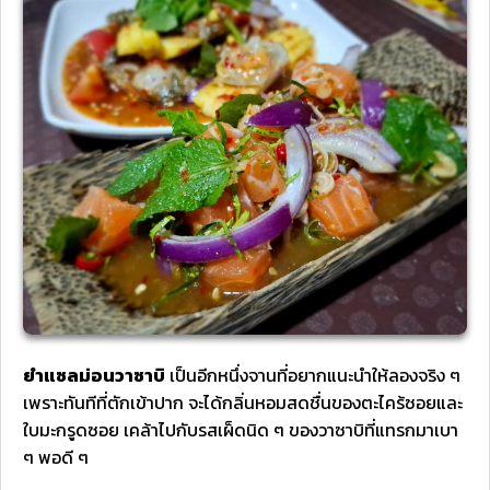
ยำแซลม่อนวาซาบิ
เป็นอีกหนึ่งจานที่อยากแนะนำให้ลองจริง ๆ
เพราะทันทีที่ตักเข้าปาก จะได้กลิ่นหอมสดชื่นของตะไคร้ซอยและ
ใบมะกรูดซอย เคล้าไปกับรสเผ็ดนิด ๆ ของวาซาบิที่แทรกมาเบา
ๆ พอดี ๆ