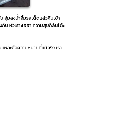
บ จุ่มลงน้ำจิ้มรสเด็ดแล้วคีบเข้า
ัน หัวเราะเฮฮา ความสุขก็ล้นโต๊ะ
นั่นแหละคือความหมายที่แท้จริง เรา