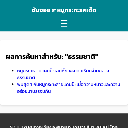
ต้นซอย ๙ หมูกระทะรสเด็ด
☰
ผลการค้นหาสำหรับ: "ธรรมชาติ"
หมูกระทะสายแคมป์: เสน่ห์ของความเรียบง่ายกลาง
ธรรมชาติ
ฟินสุดๆ กับหมูกระทะสายแคมป์: เมื่อความหนาวและความ
อร่อยมาบรรจบกัน
50 ม. 1 ต.หนองระเวียง อ.พิมาย จ.นครราชสีมา 30110 | โทร: